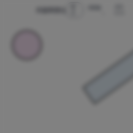
首
古风 ·
微密圈
辰星美图社
页
COS