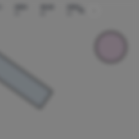
水
国模系
精品素
国模系
主题颜色切换
列
材
列