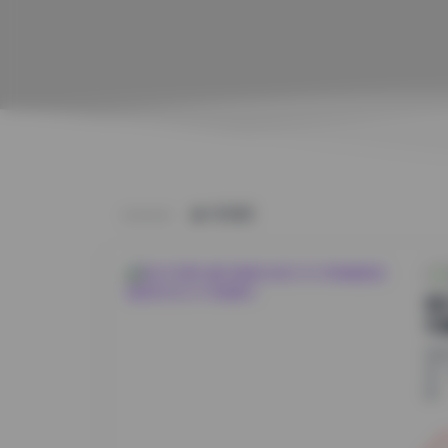
HOME
她
写
在
式
经..