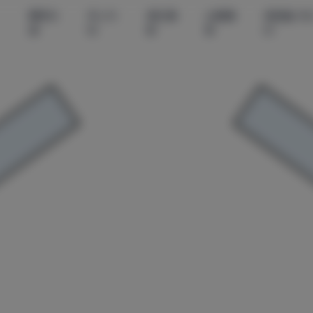
尊享资
秀人内
美女摄
丝模摄
微密圈-无
源
购
影
影
印