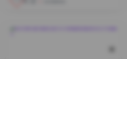
小蜜
2026年8月7日
丝模摄影
她们印象85套写真图合集[330GB高清图集]精选时尚艺
术写真精华