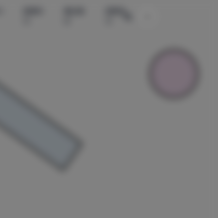
水
国模系
精品素
国模系
主题颜色切换
列
材
列