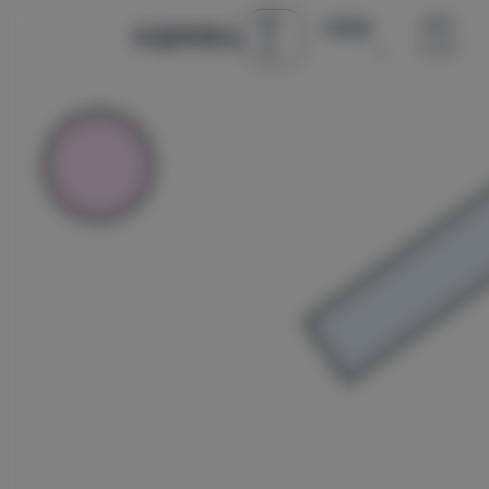
首
古风 ·
微密圈
辰星美图社
页
COS