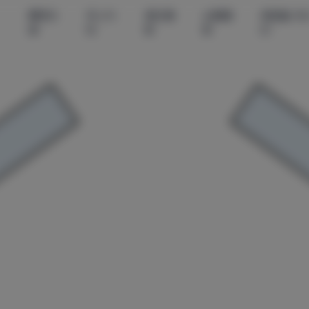
尊享资
秀人内
美女摄
丝模摄
微密圈-无
源
购
影
影
印