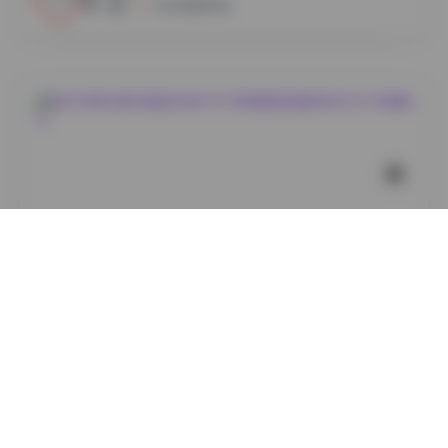
小蜜
2026年8月7日
丝模摄影
她们印象85套写真图合集[330GB高清图集]精选时尚艺
术写真精华