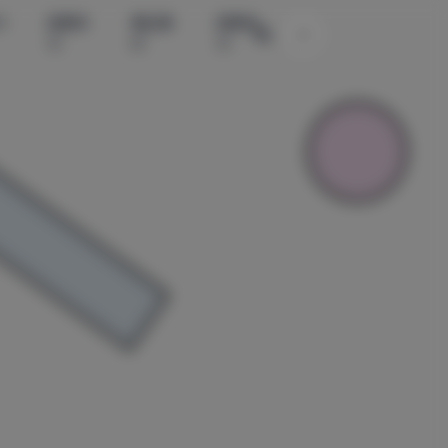
水
国模系
精品素
国模系
主题颜色切换
列
材
列