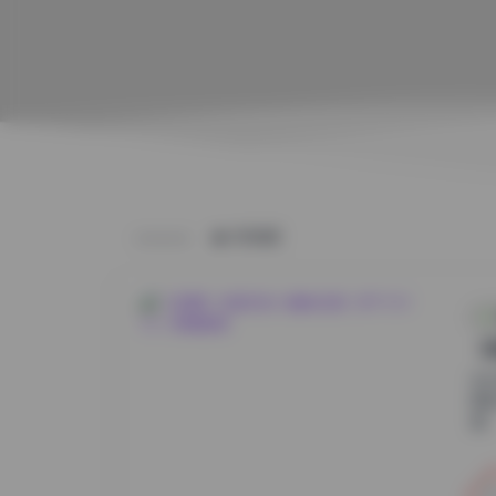
HOME
【
在
其
遇..