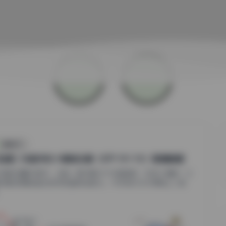
国模系列
岛遇】抖音厌世小猫咪合集（87P 51V 1G）高清图集
抖音的海量内容中，总有一群可爱又不失俏皮的“厌世小猫咪”以
独特的表情和姿态俘获无数网友的心。今天我们为大家奉上【岛
.
0
0