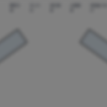
尊享资
秀人内
美女摄
丝模摄
微密圈-无
源
购
影
影
印