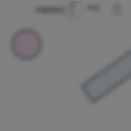
首
古风 ·
微密圈
辰星美图社
页
COS