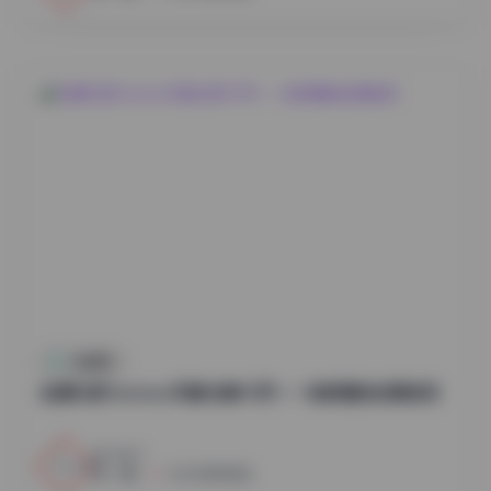
丝模摄影
岛遇抖音Taotaoz写真合集95页——独家潮拍全景呈现
4
0
小蜜
2026年8月8日