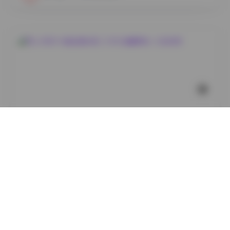
秀人内购
秀人内购1116套全模合集 | 1130G海量原档一次性收录
25
0
小蜜
2026年8月7日